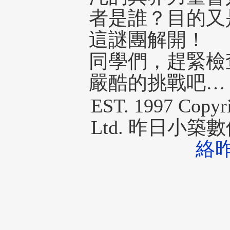
者是誰？目的又
這謎團解開！
同學們，趕緊檢
嚴酷的挑戰吧…
EST. 1997 Copyr
Ltd. 昨日小
絡