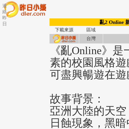
連
絡
昨
亂2 Onlin
日
下載來源
區域
台灣
《亂Online
素的校園風格遊
可盡興暢遊在遊
故事背景：
亞洲大陸的天空
日蝕現象，黑暗