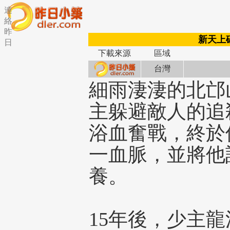
連
絡
昨
新天上碑
日
下載來源
區域
台灣
細雨淒淒的北邙
主躲避敵人的追
浴血奮戰，終於
一血脈，並將他
養。
15年後，少主