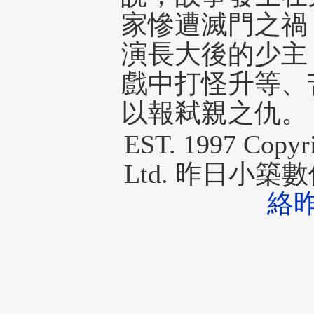
家慘遭滅門之禍
演長大後的少主
戲中打怪升等、
以報弒親之仇。
EST. 1997 Copyr
Ltd. 昨日小
絡