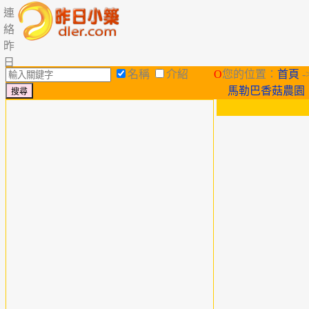
連
絡
昨
日
名稱
介紹
O
您的位置：
首頁
-
馬勒巴香菇農園