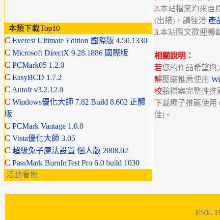
2.
本站檔案均來自
(出錯)，請徑洽
產
本類下載Top10
3.
本站圖文歡迎轉
C
Everest Ultimate Edition 國際版 4.50.1330
C
Microsoft DirectX 9.28.1886 國際版
相關說明：
C
PCMark05 1.2.0
若
您的作品希望與
C
EasyBCD 1.7.2
解
壓縮推薦使用
W
C
AutoIt v3.2.12.0
校
驗檔案完整性推
C
Windows優化大師 7.82 Build 8.602 正體
下
載種子推薦使用
版
佳)。
C
PCMark Vantage 1.0.0
C
Vista優化大師 3.05
C
超級兔子魔法設置 個人版 2008.02
C
PassMark BurnInTest Pro 6.0 build 1030
活動看板
EST. 1