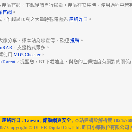
原產品官網，下載後請自行掃毒，產品在安裝時、使用過程中若
品官網
。
載，唯超過10頁之大量轉載時需先
連絡昨日
。
大家分享，讓本站為您宣傳，歡迎
投稿
。
inRAR
，支援格式眾多。
薦使用
MD5 Checker
。
uTorrent
。提醒您，BT下載速度，與您的上傳速度有絕對的關係(
連絡昨日
,
Taiwan
,
諾頓網頁安全
, 本站建構於解析度 1024x76
997 Copyright © DLER Digital Co., Ltd. 昨日小築數位有限