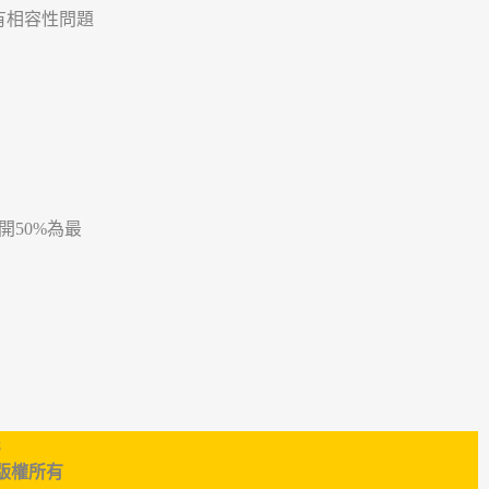
有相容性問題
開50%為最
8
公司 版權所有