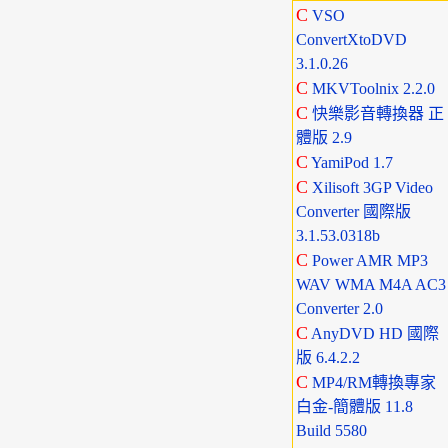
C
VSO
ConvertXtoDVD
3.1.0.26
C
MKVToolnix 2.2.0
C
快樂影音轉換器 正
體版 2.9
C
YamiPod 1.7
C
Xilisoft 3GP Video
Converter 國際版
3.1.53.0318b
C
Power AMR MP3
WAV WMA M4A AC3
Converter 2.0
C
AnyDVD HD 國際
版 6.4.2.2
C
MP4/RM轉換專家
白金-簡體版 11.8
Build 5580