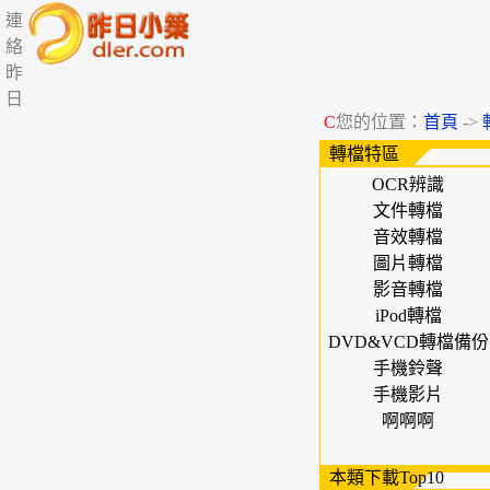
連
絡
昨
日
C
您的位置：
首頁
->
轉檔特區
OCR辨識
文件轉檔
音效轉檔
圖片轉檔
影音轉檔
iPod轉檔
DVD&VCD轉檔備份
手機鈴聲
手機影片
啊啊啊
本類下載Top10