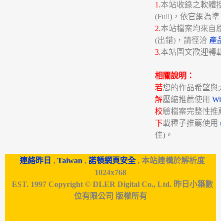
1.
本站收錄之軟體授權分
(Full)，依官網為
2.
本站檔案均來自
(出錯)，請徑洽
產
3.
本站圖文歡迎轉
相關說明：
若
您的作品希望與
解
壓縮推薦使用
W
校
驗檔案完整性推
下
載種子推薦使用
佳)。
連絡昨日
,
Taiwan
,
諾頓網頁安全
, 本站建構於解析度
1024x768
EST. 1997 Copyright © DLER Digital Co., Ltd. 昨日小築數
位有限公司 版權所有