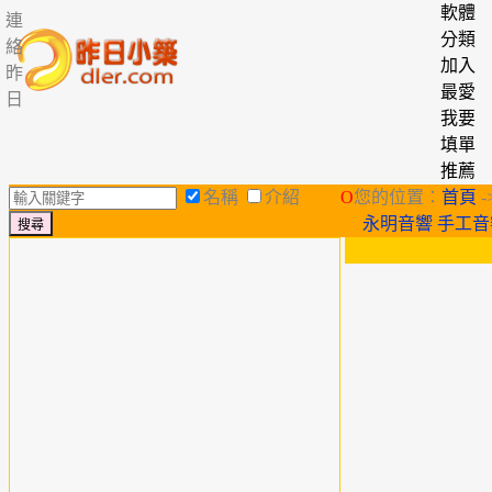
軟體
連
分類
絡
加入
昨
最愛
日
我要
填單
推薦
名稱
介紹
O
您的位置：
首頁
-
永明音響 手工