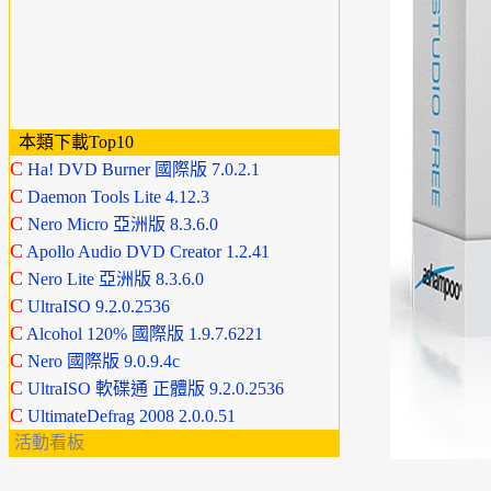
本類下載Top10
C
Ha! DVD Burner 國際版 7.0.2.1
C
Daemon Tools Lite 4.12.3
C
Nero Micro 亞洲版 8.3.6.0
C
Apollo Audio DVD Creator 1.2.41
C
Nero Lite 亞洲版 8.3.6.0
C
UltraISO 9.2.0.2536
C
Alcohol 120% 國際版 1.9.7.6221
C
Nero 國際版 9.0.9.4c
C
UltraISO 軟碟通 正體版 9.2.0.2536
C
UltimateDefrag 2008 2.0.0.51
活動看板