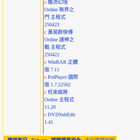
c
飄流幻境
Online 無界之
門 主程式
250423
c
黃易群俠傳
Online 諸神之
戰 主程式
250422
c
WinRAR 正體
版 7.11
c
PotPlayer 國際
版 1.7.22502
c
旺來麻將
Online 主程式
11.20
c
DVDSubEdit
1.41