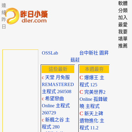
軟體
連
分類
絡
加入
昨
最愛
日
我要
填單
推薦
OSSLab
台中新社 園昇
菇莊
這些最新
本週最夯
C
c
天堂 月免服
爆爆王 主
REMASTERED
程式 125
主程式 260508
C
完美世界2
c
希望戀曲
Online 孤鋒破
Online 主程式
曉 主程式
260729
C
新天上碑
c
新楓之谷 主
遺物進化 主
程式 280
程式 11.2