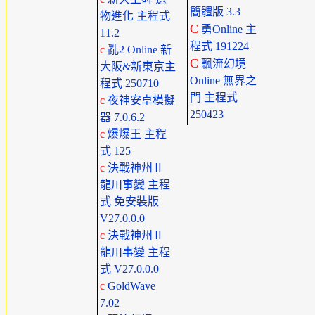
簡體版 3.3
物進化 主程式
C
勇Online 主
11.2
程式 191224
c
亂2 Online 新
C
飄流幻境
大阪&新東京主
Online 無界之
程式 250710
門 主程式
c
夜神安卓模擬
250423
器 7.0.6.2
c
爆爆王 主程
式 125
c
決戰神州Ⅱ
龍川事變 主程
式 免安裝版
V27.0.0.0
c
決戰神州Ⅱ
龍川事變 主程
式 V27.0.0.0
c
GoldWave
7.02