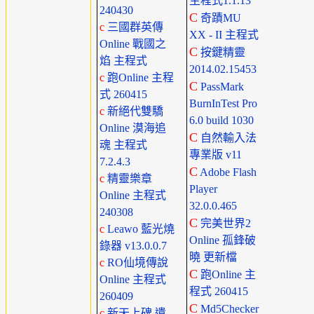
主程式1.1.13
240430
C
奇蹟MU
c
三國群英傳
XX - II 主程式
Online 戰國之
C
按鍵精靈
焰 主程式
2014.02.15453
c
跑Online 主程
C
PassMark
式 260415
BurnInTest Pro
c
新絕代雙驕
6.0 build 1030
Online 漠海追
C
自然輸入法
魂 主程式
專業版 v11
7.2.4.3
C
Adobe Flash
c
精靈樂章
Player
Online 主程式
32.0.0.465
240308
C
完美世界2
c
Leawo 藍光燒
Online 孤鋒破
錄器 v13.0.0.7
曉 更新檔
c
RO仙境傳說
C
跑Online 主
Online 主程式
程式 260415
260409
C
Md5Checker
c
新天上碑 遺