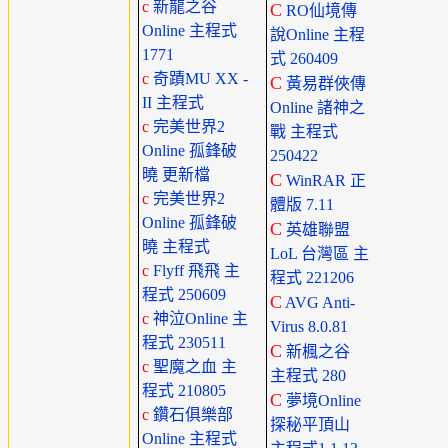
c
新龍之谷
C
RO仙境傳
Online 主程式
說Online 主程
1771
式 260409
c
奇蹟MU XX -
C
黃易群俠傳
II 主程式
Online 諸神之
c
完美世界2
戰 主程式
Online 孤鋒破
250422
曉 更新檔
C
WinRAR 正
c
完美世界2
體版 7.11
Online 孤鋒破
C
英雄聯盟
曉 主程式
LoL 台灣區 主
c
Flyff 飛飛 主
程式 221206
程式 250609
C
AVG Anti-
c
神泣Online 主
Virus 8.0.81
程式 230511
C
新楓之谷
c
聖魔之血 主
主程式 280
程式 210805
C
夢境Online
c
鑽石俱樂部
探秘平頂山
Online 主程式