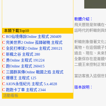
軟體介紹：
飛天歷險是架構在
話時代的軒轅劍與
本類下載Top10
C
RO仙境傳說Online 主程式 260409
軒轅劍象徵著文化
C
完美世界2 Online 孤鋒破曉 主程式
萬物。在這個鏡子
C
全民打棒球2 Online 主程式 200121
過去、現在、未來
C
新楓之谷 主程式 280
全數保存在崑崙鏡
C
勇Online 主程式 191224
二鏡王來控制正常
C
跑Online 主程式 260415
C
三國群英傳Online 戰國之焰 主程式
當訪客進入這個世
C
爆爆王 主程式 125
C
AION永恆紀元 主程式 5.x.4028
版本說明：
C
跑跑卡丁車 主程式 2344
活動看板