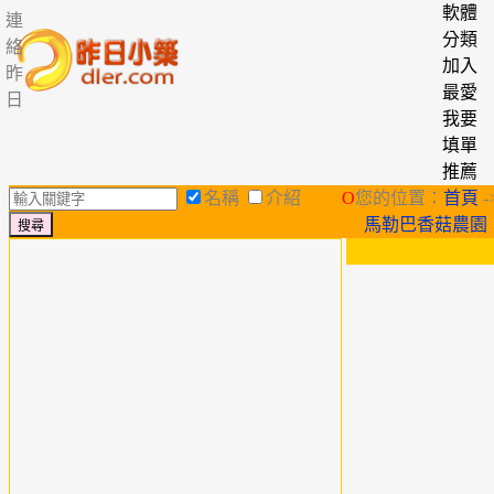
軟體
連
分類
絡
加入
昨
最愛
日
我要
填單
推薦
名稱
介紹
O
您的位置：
首頁
-
馬勒巴香菇農園