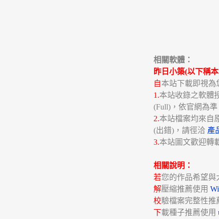
相關軟體：
昨日小築(以下稱本
自
本站下載即視為
1.
本站收錄之軟體授權分
(Full)，依官網為
2.
本站檔案均來自
(出錯)，請徑洽
產
3.
本站圖文歡迎轉
相關說明：
若
您的作品希望與
解
壓縮推薦使用
W
校
驗檔案完整性推
下
載種子推薦使用