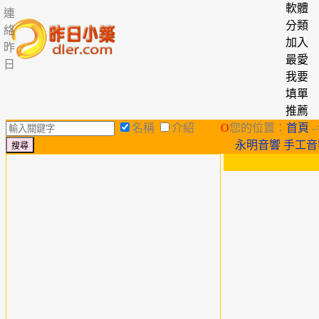
軟體
連
分類
絡
加入
昨
最愛
日
我要
填單
推薦
名稱
介紹
O
您的位置：
首頁
-
永明音響 手工