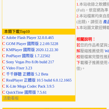
1.
本站收錄之軟體授權分
(Full)，依官網為
2.
本站檔案均來自
(出錯)，請徑洽
產
3.
本站圖文歡迎轉
本類下載Top10
C
Adobe Flash Player 32.0.0.465
相關說明：
C
GOM Player 國際版 2.2.69.5228
若
您的作品希望與
C
KMPlayer 國際版 2020.12.22.30
解
壓縮推薦使用
W
C
PotPlayer 國際版 1.7.22502
校
驗檔案完整性推
C
Sony Vegas Pro 8.0b build 217
下
載種子推薦使用
C
Video Fixer 3.23
佳)。
C
千千靜聽 正體版 5.2 Beta
C
RealPlayer 正體版 10.5 bulid 6.0.12.1665
C
K-Lite Mega Codec Pack 3.9.5
C
QuickTime 國際版 7.5.61
活動看板