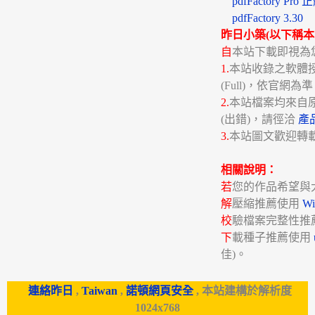
pdfFactory Pro 
pdfFactory 3.30
昨日小築(以下稱本
自
本站下載即視為
1.
本站收錄之軟體授權分
(Full)，依官網為
2.
本站檔案均來自
(出錯)，請徑洽
產
3.
本站圖文歡迎轉
相關說明：
若
您的作品希望與
解
壓縮推薦使用
W
校
驗檔案完整性推
下
載種子推薦使用
佳)。
連絡昨日
,
Taiwan
,
諾頓網頁安全
, 本站建構於解析度
1024x768