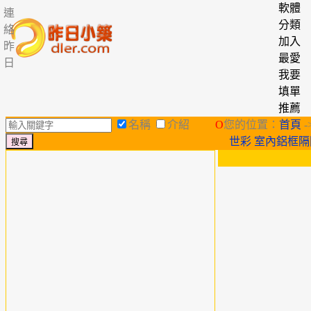
軟體
連
分類
絡
加入
昨
最愛
日
我要
填單
推薦
名稱
介紹
O
您的位置：
首頁
-
世彩 室內鋁框