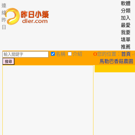
軟體
連
分類
絡
加入
昨
最愛
日
我要
填單
推薦
名稱
介紹
O
您的位置：
首頁
-
馬勒巴香菇農園