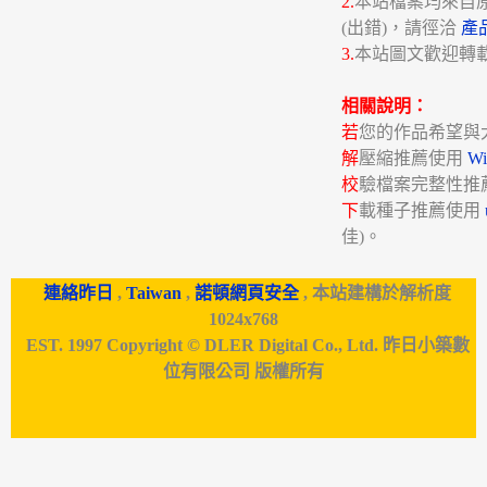
2.
本站檔案均來自
(出錯)，請徑洽
產
3.
本站圖文歡迎轉
相關說明：
若
您的作品希望與
解
壓縮推薦使用
W
校
驗檔案完整性推
下
載種子推薦使用
佳)。
連絡昨日
,
Taiwan
,
諾頓網頁安全
, 本站建構於解析度
1024x768
EST. 1997 Copyright © DLER Digital Co., Ltd. 昨日小築數
位有限公司 版權所有