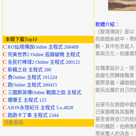
軟體介紹：
《聖境傳說》是以
的遊戲系統中，帶
本類下載Top10
C
動，其中包含鼠人
RO仙境傳說Online 主程式 260409
景與文化，就連建
C
完美世界2 Online 孤鋒破曉 主程式
C
全民打棒球2 Online 主程式 200121
在職業設計上，除
C
新楓之谷 主程式 280
係變化而轉換職業
C
勇Online 主程式 191224
實際意義。讓遊戲
C
跑Online 主程式 260415
能玩出屬於自己的
C
三國群英傳Online 戰國之焰 主程式
C
爆爆王 主程式 125
玩家可在遊戲中邀
C
AION永恆紀元 主程式 5.x.4028
己家園裡為其服務
C
跑跑卡丁車 主程式 2344
甚至會將自己的技
活動看板
中的鐵匠，他將進
帶來驚人的消息。