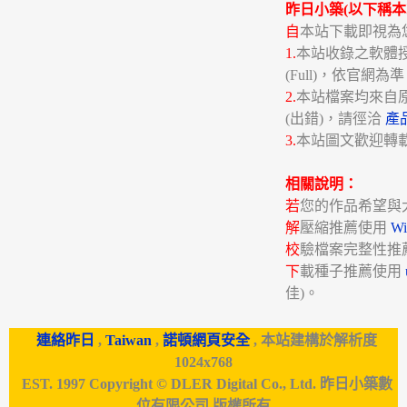
昨日小築(以下稱本
自
本站下載即視為
1.
本站收錄之軟體授權分
(Full)，依官網為
2.
本站檔案均來自
(出錯)，請徑洽
產
3.
本站圖文歡迎轉
相關說明：
若
您的作品希望與
解
壓縮推薦使用
W
校
驗檔案完整性推
下
載種子推薦使用
佳)。
連絡昨日
,
Taiwan
,
諾頓網頁安全
, 本站建構於解析度
1024x768
EST. 1997 Copyright © DLER Digital Co., Ltd. 昨日小築數
位有限公司 版權所有