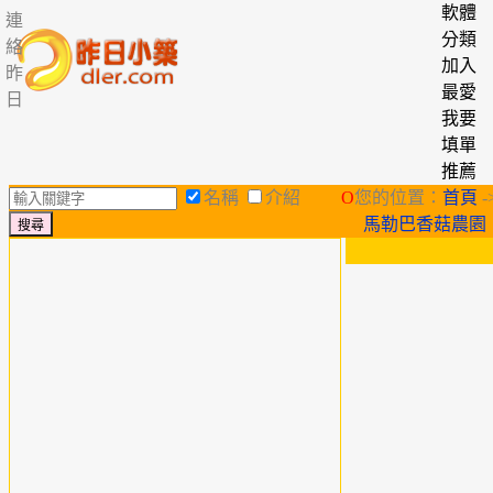
軟體
連
分類
絡
加入
昨
最愛
日
我要
填單
推薦
名稱
介紹
O
您的位置：
首頁
-
馬勒巴香菇農園