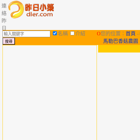
連
絡
昨
日
名稱
介紹
O
您的位置：
首頁
-
馬勒巴香菇農園