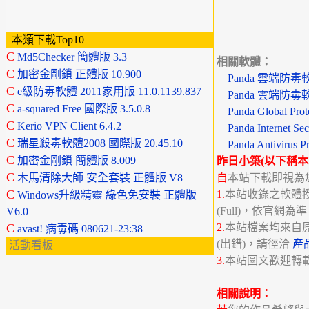
本類下載Top10
C
Md5Checker 簡體版 3.3
相關軟體：
C
加密金剛鎖 正體版 10.900
Panda 雲端防毒
C
e級防毒軟體 2011家用版 11.0.1139.837
Panda 雲端防毒
C
a-squared Free 國際版 3.5.0.8
Panda Global Pr
C
Kerio VPN Client 6.4.2
Panda Internet S
C
瑞星殺毒軟體2008 國際版 20.45.10
Panda Antivirus
C
加密金剛鎖 簡體版 8.009
昨日小築(以下稱本
C
木馬清除大師 安全套裝 正體版 V8
自
本站下載即視為
C
1.
本站收錄之軟體授權分
Windows升級精靈 綠色免安裝 正體版
(Full)，依官網為
V6.0
C
2.
本站檔案均來自
avast! 病毒碼 080621-23:38
(出錯)，請徑洽
產
活動看板
3.
本站圖文歡迎轉
相關說明：