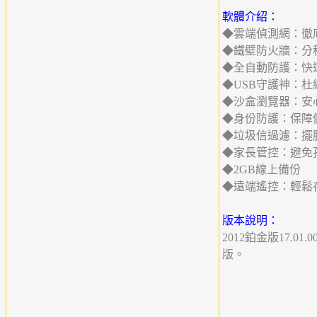
軟體介紹：
◆雲端偵測網：徹
◆鐵壁防火牆：分
◆全自動防護：快
◆USB守護神：
◆沙盒瀏覽器：安
◆身份防護：保障
◆垃圾信過濾：擺
◆家長管控：避免
◆2GB線上備份
◆遠端遙控：輕鬆
版本說明：
2012鉑金版17.
版。