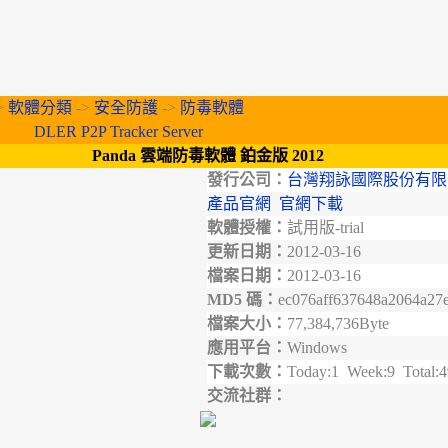
>
軟體分類
->
安全防護
->
防毒軟體
DLER P2P Tracker Server
Panda 雲端防毒軟體 鉑金版 2012
發行公司：
台灣翔詠國際股份有限
產品官網
官網下載
軟體授權：
試用版-trial
更新日期：
2012-03-16
檔案日期：
2012-03-16
MD5 碼：
ec076aff637648a2064a27
檔案大小：
77,384,736Byte
應用平台：
Windows
下載次數：
Today:1 Week:9 Total:
交流社群：