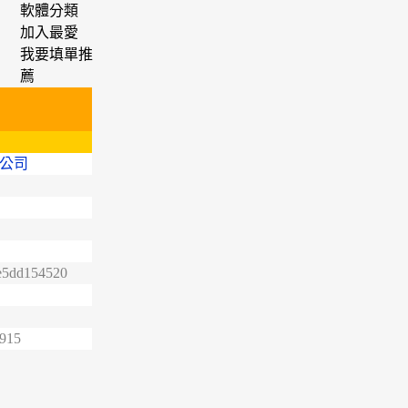
軟體分類
加入最愛
我要填單推
薦
公司
e5dd154520
4915