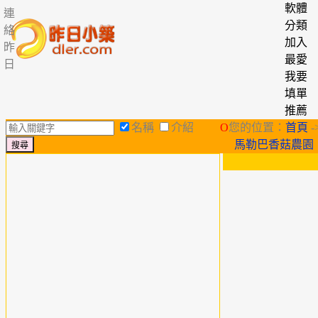
軟體
連
分類
絡
加入
昨
最愛
日
我要
填單
推薦
名稱
介紹
O
您的位置：
首頁
-
馬勒巴香菇農園