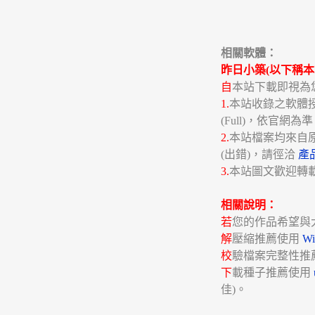
相關軟體：
昨日小築(以下稱本
自
本站下載即視為
1.
本站收錄之軟體授權分
(Full)，依官網為
2.
本站檔案均來自
(出錯)，請徑洽
產
3.
本站圖文歡迎轉
相關說明：
若
您的作品希望與
解
壓縮推薦使用
W
校
驗檔案完整性推
下
載種子推薦使用
佳)。