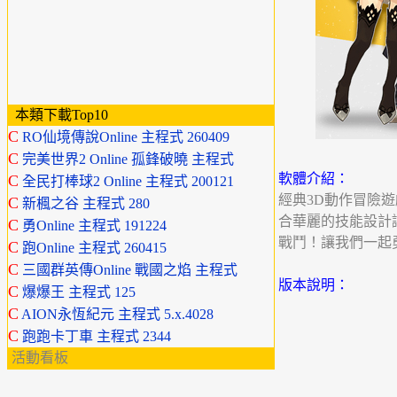
本類下載Top10
C
RO仙境傳說Online 主程式 260409
C
完美世界2 Online 孤鋒破曉 主程式
軟體介紹：
C
全民打棒球2 Online 主程式 200121
經典3D動作冒險遊
C
新楓之谷 主程式 280
合華麗的技能設計讓
C
勇Online 主程式 191224
戰鬥！讓我們一起
C
跑Online 主程式 260415
C
三國群英傳Online 戰國之焰 主程式
版本說明：
C
爆爆王 主程式 125
C
AION永恆紀元 主程式 5.x.4028
C
跑跑卡丁車 主程式 2344
活動看板