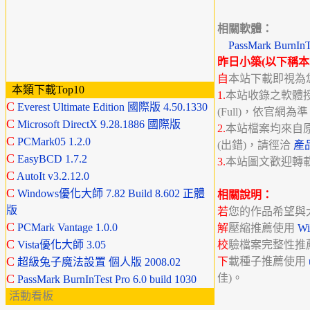
相關軟體：
PassMark BurnInTe
昨日小築(以下稱本
自
本站下載即視為
本類下載Top10
1.
本站收錄之軟體授權分
C
Everest Ultimate Edition 國際版 4.50.1330
(Full)，依官網為
C
Microsoft DirectX 9.28.1886 國際版
2.
本站檔案均來自
C
PCMark05 1.2.0
(出錯)，請徑洽
產
C
EasyBCD 1.7.2
3.
本站圖文歡迎轉
C
AutoIt v3.2.12.0
C
Windows優化大師 7.82 Build 8.602 正體
相關說明：
版
若
您的作品希望與
C
PCMark Vantage 1.0.0
解
壓縮推薦使用
W
C
Vista優化大師 3.05
校
驗檔案完整性推
C
下
載種子推薦使用
超級兔子魔法設置 個人版 2008.02
C
佳)。
PassMark BurnInTest Pro 6.0 build 1030
活動看板