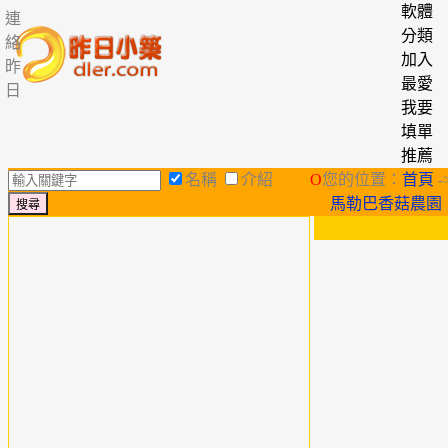
軟體
連
分類
絡
加入
昨
最愛
日
我要
填單
推薦
名稱
介紹
O
您的位置：
首頁
-
馬勒巴香菇農園