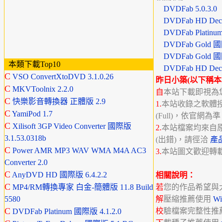
DVDFab 5.0.3.0
DVDFab HD Decr
DVDFab Platinu
DVDFab Gold 國際
DVDFab Gold 國
本類下載Top10
DVDFab HD Decr
C
VSO ConvertXtoDVD 3.1.0.26
昨日小築(以下稱本
C
MKVToolnix 2.2.0
自
本站下載即視為
C
快樂影音轉換器 正體版 2.9
1.
本站收錄之軟體授權分
C
YamiPod 1.7
(Full)，依官網為
C
Xilisoft 3GP Video Converter 國際版
2.
本站檔案均來自
3.1.53.0318b
(出錯)，請徑洽
產
C
Power AMR MP3 WAV WMA M4A AC3
3.
本站圖文歡迎轉
Converter 2.0
C
AnyDVD HD 國際版 6.4.2.2
相關說明：
C
MP4/RM轉換專家 白金-簡體版 11.8 Build
若
您的作品希望與
5580
解
壓縮推薦使用
W
C
校
驗檔案完整性推
DVDFab Platinum 國際版 4.1.2.0