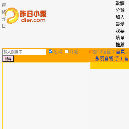
軟體
連
分類
絡
加入
昨
最愛
日
我要
填單
推薦
名稱
介紹
O
您的位置：
首頁
-
永明音響 手工