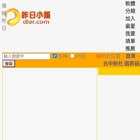
軟體
連
分類
絡
加入
昨
最愛
日
我要
填單
推薦
名稱
介紹
O
您的位置：
首頁
-
台中新社 園昇菇