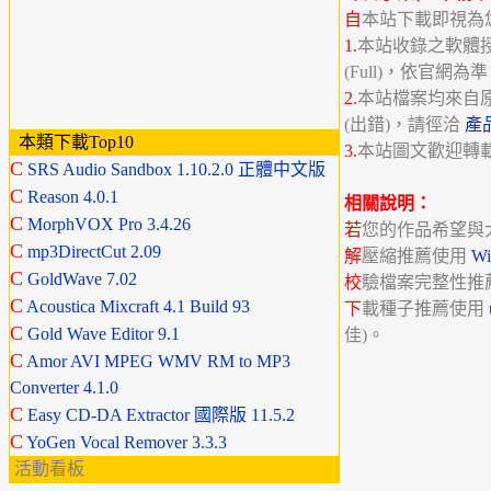
自
本站下載即視為
1.
本站收錄之軟體授權分
(Full)，依官網為
2.
本站檔案均來自
(出錯)，請徑洽
產
本類下載Top10
3.
本站圖文歡迎轉
C
SRS Audio Sandbox 1.10.2.0 正體中文版
C
Reason 4.0.1
相關說明：
C
MorphVOX Pro 3.4.26
若
您的作品希望與
C
mp3DirectCut 2.09
解
壓縮推薦使用
W
C
GoldWave 7.02
校
驗檔案完整性推
C
Acoustica Mixcraft 4.1 Build 93
下
載種子推薦使用
C
Gold Wave Editor 9.1
佳)。
C
Amor AVI MPEG WMV RM to MP3
Converter 4.1.0
C
Easy CD-DA Extractor 國際版 11.5.2
C
YoGen Vocal Remover 3.3.3
活動看板