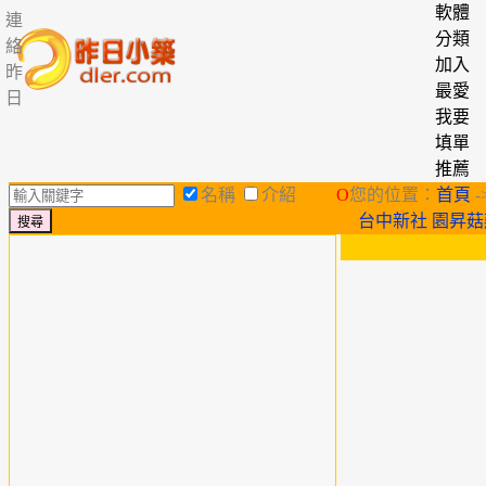
軟體
連
分類
絡
加入
昨
最愛
日
我要
填單
推薦
名稱
介紹
O
您的位置：
首頁
-
台中新社 園昇菇