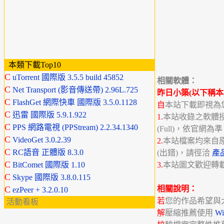
本類下載Top10
C
uTorrent 國際版 3.5.5 build 45852
相關軟體：
C
Net Transport (影音傳送帶) 2.96L.725
昨日小築(以下稱本
C
FlashGet 網際快車 國際版 3.5.0.1128
自
本站下載即視為
C
迅雷 國際版 5.9.1.922
1.
本站收錄之軟體授權分
C
PPS 網路電視 (PPStream) 2.2.34.1340
(Full)，依官網為
C
VideoGet 3.0.2.39
2.
本站檔案均來自
C
RC語音 正體版 8.3.0
(出錯)，請徑洽
產
C
BitComet 國際版 1.10
3.
本站圖文歡迎轉
C
Skype 國際版 3.8.0.115
C
相關說明：
ezPeer + 3.2.0.10
若
您的作品希望與
活動看板
解
壓縮推薦使用
W