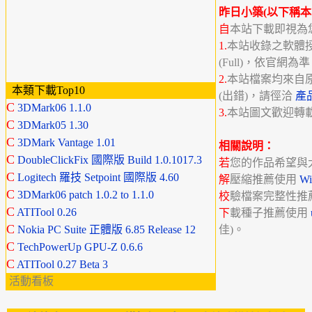
昨日小築(以下稱本
自
本站下載即視為
1.
本站收錄之軟體授權分
(Full)，依官網為
2.
本站檔案均來自
本類下載Top10
(出錯)，請徑洽
產
C
3DMark06 1.1.0
3.
本站圖文歡迎轉
C
3DMark05 1.30
C
3DMark Vantage 1.01
相關說明：
C
DoubleClickFix 國際版 Build 1.0.1017.3
若
您的作品希望與
C
Logitech 羅技 Setpoint 國際版 4.60
解
壓縮推薦使用
W
C
3DMark06 patch 1.0.2 to 1.1.0
校
驗檔案完整性推
C
ATITool 0.26
下
載種子推薦使用
C
Nokia PC Suite 正體版 6.85 Release 12
佳)。
C
TechPowerUp GPU-Z 0.6.6
C
ATITool 0.27 Beta 3
活動看板