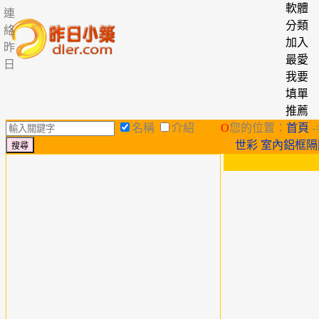
軟體
連
分類
絡
加入
昨
最愛
日
我要
填單
推薦
名稱
介紹
O
您的位置：
首頁
-
世彩 室內鋁框