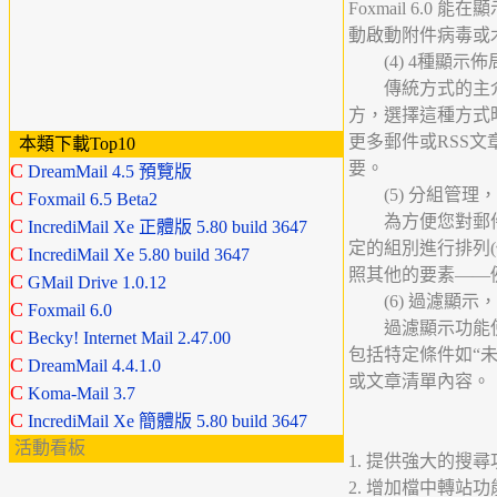
Foxmail 6.
動啟動附件病毒或
(4) 4種顯示
傳統方式的主介
方，選擇這種方式
更多郵件或RSS
本類下載Top10
要。
C
DreamMail 4.5 預覽版
(5) 分組管理
C
Foxmail 6.5 Beta2
為方便您對郵件的日
C
IncrediMail Xe 正體版 5.80 build 3647
定的組別進行排列(
C
IncrediMail Xe 5.80 build 3647
照其他的要素——
C
GMail Drive 1.0.12
(6) 過濾顯示
C
Foxmail 6.0
過濾顯示功能使
C
Becky! Internet Mail 2.47.00
包括特定條件如“未
C
DreamMail 4.4.1.0
或文章清單內容。
C
Koma-Mail 3.7
C
IncrediMail Xe 簡體版 5.80 build 3647
活動看板
1. 提供強大的搜
2. 增加檔中轉站功能