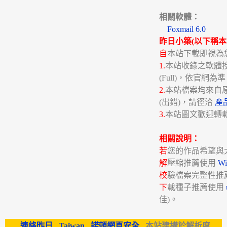
相關軟體：
Foxmail 6.0
昨日小築(以下稱本
自
本站下載即視為
1.
本站收錄之軟體授權分
(Full)，依官網為
2.
本站檔案均來自
(出錯)，請徑洽
產
3.
本站圖文歡迎轉
相關說明：
若
您的作品希望與
解
壓縮推薦使用
W
校
驗檔案完整性推
下
載種子推薦使用
佳)。
連絡昨日
,
Taiwan
,
諾頓網頁安全
, 本站建構於解析度