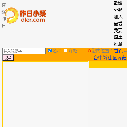
軟體
連
分類
絡
加入
昨
最愛
日
我要
填單
推薦
名稱
介紹
O
您的位置：
首頁
-
台中新社 園昇菇