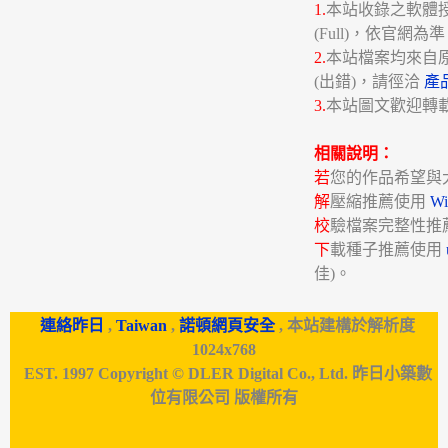
1.
本站收錄之軟體授權分
(Full)，依官網為
2.
本站檔案均來自
(出錯)，請徑洽
產
3.
本站圖文歡迎轉
相關說明：
若
您的作品希望與
解
壓縮推薦使用
W
校
驗檔案完整性推
下
載種子推薦使用
佳)。
連絡昨日
,
Taiwan
,
諾頓網頁安全
, 本站建構於解析度
1024x768
EST. 1997 Copyright © DLER Digital Co., Ltd. 昨日小築數
位有限公司 版權所有