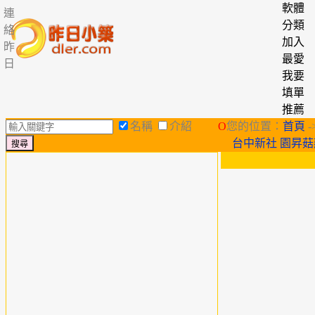
軟體
連
分類
絡
加入
昨
最愛
日
我要
填單
推薦
名稱
介紹
O
您的位置：
首頁
-
台中新社 園昇菇