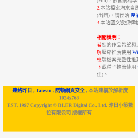
(Full)，依官網為
2.
本站檔案均來自
(出錯)，請徑洽
產
3.
本站圖文歡迎轉
相關說明：
若
您的作品希望與
解
壓縮推薦使用
W
校
驗檔案完整性推
下
載種子推薦使用
佳)。
連絡昨日
,
Taiwan
,
諾頓網頁安全
, 本站建構於解析度
1024x768
EST. 1997 Copyright © DLER Digital Co., Ltd. 昨日小築數
位有限公司 版權所有