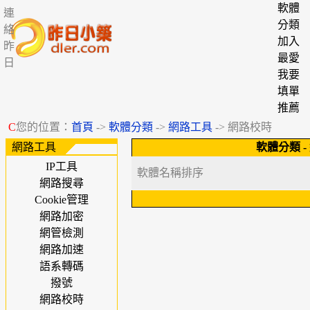
軟體
連
分類
絡
加入
昨
最愛
日
我要
填單
推薦
C
您的位置：
首頁
->
軟體分類
->
網路工具
-> 網路校時
網路工具
軟體分類
-
IP工具
軟體名稱排序
網路搜尋
Cookie管理
網路加密
網管檢測
網路加速
語系轉碼
撥號
網路校時