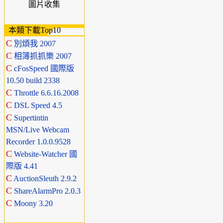
圖片收集
本類下載Top10
C
別煩我 2007
C
相簿抓抓樂 2007
C
cFosSpeed 國際版
10.50 build 2338
C
Throttle 6.6.16.2008
C
DSL Speed 4.5
C
Supertintin
MSN/Live Webcam
Recorder 1.0.0.9528
C
Website-Watcher 國
際版 4.41
C
AuctionSleuth 2.9.2
C
ShareAlarmPro 2.0.3
C
Moony 3.20