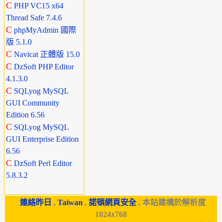
C
PHP VC15 x64
Thread Safe 7.4.6
C
phpMyAdmin 國際
版 5.1.0
C
Navicat 正體版 15.0
C
DzSoft PHP Editor
4.1.3.0
C
SQLyog MySQL
GUI Community
Edition 6.56
C
SQLyog MySQL
GUI Enterprise Edition
6.56
C
DzSoft Perl Editor
5.8.3.2
連絡昨日
,
Taiwan
,
諾頓網頁安全
, 本站建構於解析度
1024x768