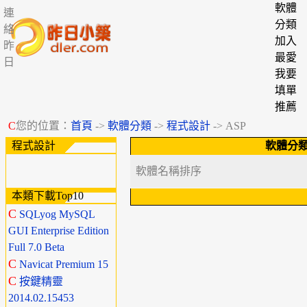
軟體
連
分類
絡
加入
昨
最愛
日
我要
填單
推薦
C
您的位置：
首頁
->
軟體分類
->
程式設計
-> ASP
程式設計
軟體分
軟體名稱排序
本類下載Top10
C
SQLyog MySQL
GUI Enterprise Edition
Full 7.0 Beta
C
Navicat Premium 15
C
按鍵精靈
2014.02.15453