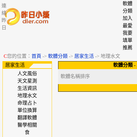
軟體
連
分類
絡
加入
昨
最愛
日
我要
填單
推薦
C
您的位置：
首頁
->
軟體分類
->
居家生活
-> 地理水文
居家生活
軟體分類
-
人文風俗
軟體名稱排序
天文星測
生活資訊
地理水文
命理占卜
單位換算
翻譯軟體
醫學相關
食