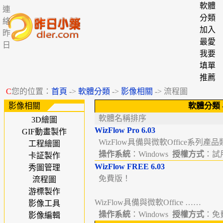
軟體
連
分類
絡
加入
昨
最愛
日
我要
填單
推薦
C
您的位置：
首頁
->
軟體分類
->
影像相關
-> 流程圖
影像相關
軟體分類
軟體名稱排序
3D繪圖
WizFlow Pro 6.03
GIF動畫製作
WizFlow具備與微軟Office系列產
工程繪圖
操作系統
：Windows
授權方式
：試用版
卡証製作
WizFlow FREE 6.03
秀圖管理
免費版！
流程圖
游標製作
WizFlow具備與微軟Office ……
影像工具
操作系統
：Windows
授權方式
：免費
影像編輯