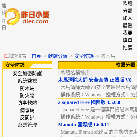
軟體
連
分類
絡
加入
昨
最愛
日
我要
填單
推薦
C
您的位置：
首頁
->
軟體分類
->
安全防護
-> 防木馬
安全防護
軟體分類
軟體名稱排序
安全加密防護
木馬清除大師 安全套裝 正體版 V8
系統監視
木馬清除大師V8安全套装是木馬清
防木馬
操作系統
：Windows
授權方式
：免費
防火牆
a-squared Free 國際版 3.5.0.8
防毒軟體
a-squared Free 是一個專門掃瞄木
病毒碼
操作系統
：Windows
授權方式
：免費
反間諜
Mamutu 國際版 1.6.0.11
密碼管理
Mamutu 是emsisoft出品的主動防