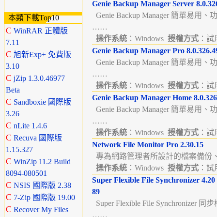
Genie Backup Manager Server 8.0.32
Genie Backup Manager 簡單易
本類下載Top10
……
C
WinRAR 正體版
操作系統
：Windows
授權方式
：試用版
7.11
Genie Backup Manager Pro 8.0.326.4
C
旭新Exp+ 免費版
Genie Backup Manager 簡單易
3.10
……
C
jZip 1.3.0.46977
操作系統
：Windows
授權方式
：試用版
Beta
Genie Backup Manager Home 8.0.326
C
Sandboxie 國際版
Genie Backup Manager 簡單易
3.26
……
C
nLite 1.4.6
操作系統
：Windows
授權方式
：試用版
C
Recuva 國際版
Network File Monitor Pro 2.30.15
1.15.327
專為網路管理者所設計的檔案備份、
C
WinZip 11.2 Build
操作系統
：Windows
授權方式
：試用版
8094-080501
Super Flexible File Synchronizer 4.20 
C
NSIS 國際版 2.38
89
C
7-Zip 國際版 19.00
Super Flexible File Synchronize
C
Recover My Files
……