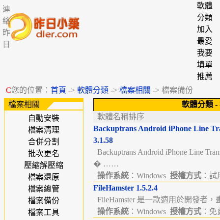
軟體
連
分類
絡
加入
昨
最愛
日
我要
填單
推薦
C
您的位置：
首頁
->
軟體分類
->
檔案相關
-> 檔案備份
檔案相關
軟體分類
-
軟體名稱排序
自動安裝
Backuptrans Android iPhone Line Tr
檔案清理
3.1.58
合併分割
Backuptrans Android iPhone Line Tra
批次更名
� ……
壓縮解壓縮
操作系統
：Windows
授權方式
：試用版
檔案還原
FileHamster 1.5.2.4
檔案總管
FileHamster 是一款適用於開發者
檔案備份
操作系統
：Windows
授權方式
：免費
檔案工具