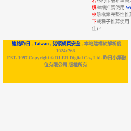
若
您的作品希望與
解
壓縮推薦使用
W
校
驗檔案完整性推
下
載種子推薦使用
佳)。
連絡昨日
,
Taiwan
,
諾頓網頁安全
, 本站建構於解析度
1024x768
EST. 1997 Copyright © DLER Digital Co., Ltd. 昨日小築數
位有限公司 版權所有