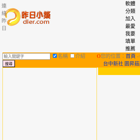
軟體
連
分類
絡
加入
昨
最愛
日
我要
填單
推薦
名稱
介紹
O
您的位置：
首頁
-
台中新社 園昇菇