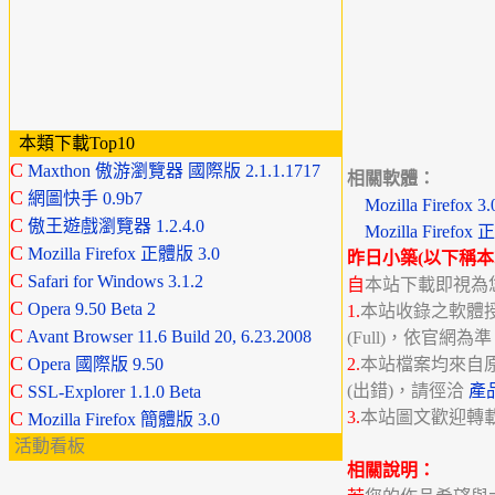
本類下載Top10
C
Maxthon 傲游瀏覽器 國際版 2.1.1.1717
相關軟體：
C
網圖快手 0.9b7
Mozilla Firefox 3.
C
傲王遊戲瀏覽器 1.2.4.0
Mozilla Firefox
C
Mozilla Firefox 正體版 3.0
昨日小築(以下稱本
C
Safari for Windows 3.1.2
自
本站下載即視為
C
Opera 9.50 Beta 2
1.
本站收錄之軟體授權分
C
Avant Browser 11.6 Build 20, 6.23.2008
(Full)，依官網為
C
Opera 國際版 9.50
2.
本站檔案均來自
C
(出錯)，請徑洽
產
SSL-Explorer 1.1.0 Beta
C
3.
本站圖文歡迎轉
Mozilla Firefox 簡體版 3.0
活動看板
相關說明：