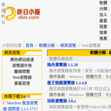
軟體
連
分類
絡
加入
昨
最愛
日
我要
填單
推薦
C
您的位置：
首頁
->
軟體分類
->
網頁瀏覽
-> Web瀏覽器
網頁瀏覽
軟體分類
-
軟體名稱排序
廣告網站過瀘
逸舟瀏覽器 1.1.20
瀏覽器外掛
逸舟瀏覽器是快速、安全、功能強大
離線閱覽
操作系統
：Windows
授權方式
：免費
Web瀏覽器
傲王遊戲瀏覽器 1.2.4.0
書籤管理
傲王遊戲瀏覽器於2011年7月正式上
操作系統
：Windows
授權方式
：免費
本類下載Top10
旭新瀏覽器 3.0.a
C
Maxthon 傲游瀏覽
旭新瀏覽器是一套使用Trident (IE)
器 國際版 2.1.1.1717