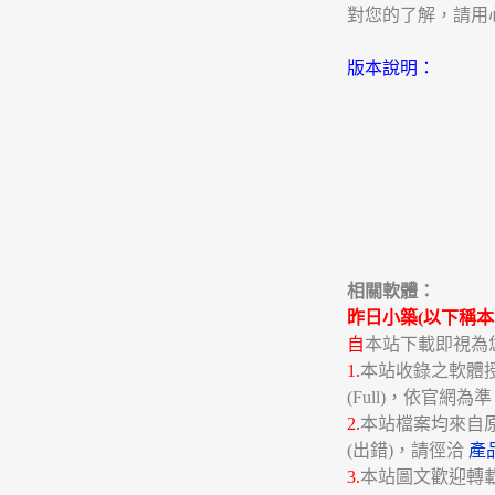
對您的了解，請用心感
版本說明：
相關軟體：
昨日小築(以下稱本
自
本站下載即視為
1.
本站收錄之軟體授權分
(Full)，依官網為
2.
本站檔案均來自
(出錯)，請徑洽
產
3.
本站圖文歡迎轉