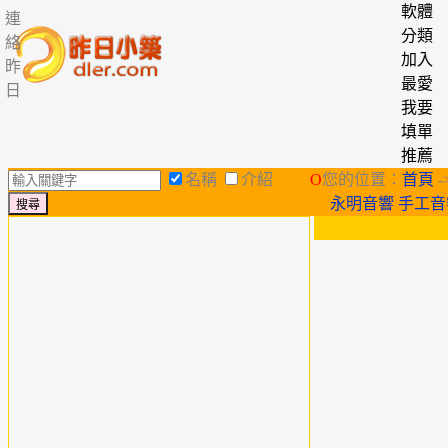
軟體
連
分類
絡
加入
昨
最愛
日
我要
填單
推薦
名稱
介紹
O
您的位置：
首頁
-
永明音響 手工