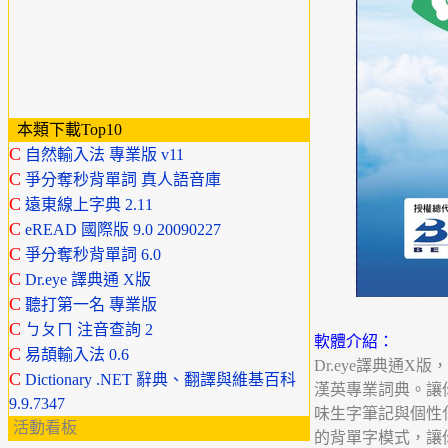
本類下載Top10
C
自然輸入法 專業版 v11
C
爭分奪秒背單詞 真人語音庫
C
遠東線上字典 2.11
C
eREAD 國際版 9.0 20090227
C
爭分奪秒背單詞 6.0
C
Dr.eye 譯典通 X版
C
聽打第一名 專業版
C
ㄅㄆㄇ 注音查詢 2
軟體介紹：
C
易頡輸入法 0.6
Dr.eye譯典通
C
Dictionary .NET 辭典、翻譯與維基百科
漢英專業詞典。讓
9.9.7347
味生字筆記與個性
活動看板
的背單字模式，讓你