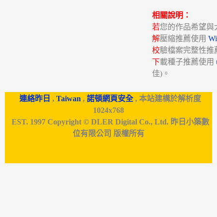
相關說明：
若
您的作品希望與
解
壓縮推薦使用
W
校
驗檔案完整性推
下
載種子推薦使用
佳)。
連絡昨日
,
Taiwan
,
諾頓網頁安全
, 本站建構於解析度
1024x768
EST. 1997 Copyright © DLER Digital Co., Ltd. 昨日小築數
位有限公司 版權所有