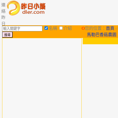
連
絡
昨
日
名稱
介紹
O
您的位置：
首頁
-
馬勒巴香菇農園