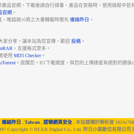
原產品官網，下載後請自行掃毒，產品在安裝時、使用過程中若
品官網
。
載，唯超過10頁之大量轉載時需先
連絡昨日
。
大家分享，讓本站為您宣傳，歡迎
投稿
。
inRAR
，支援格式眾多。
薦使用
MD5 Checker
。
uTorrent
。提醒您，BT下載速度，與您的上傳速度有絕對的關係(
連絡昨日
,
Taiwan
,
諾頓網頁安全
, 本站建構於解析度 1024x76
997 Copyright © DLER Digital Co., Ltd. 昨日小築數位有限