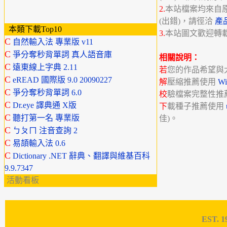
2.
本站檔案均來自
(出錯)，請徑洽
產
本類下載Top10
3.
本站圖文歡迎轉
C
自然輸入法 專業版 v11
C
爭分奪秒背單詞 真人語音庫
相關說明：
C
遠東線上字典 2.11
若
您的作品希望與
C
eREAD 國際版 9.0 20090227
解
壓縮推薦使用
W
C
爭分奪秒背單詞 6.0
校
驗檔案完整性推
C
Dr.eye 譯典通 X版
下
載種子推薦使用
C
聽打第一名 專業版
佳)。
C
ㄅㄆㄇ 注音查詢 2
C
易頡輸入法 0.6
C
Dictionary .NET 辭典、翻譯與維基百科
9.9.7347
活動看板
EST. 1