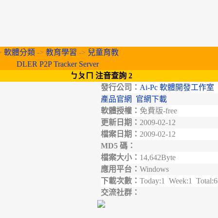
>
軟體分類
->
教育學習
->
兒童育教
DLER P2P Tracker Server
ㄅㄆㄇ 注音查詢 2
發行公司：
Ai-Pc 軟體開發工作室
產品官網
官網下載
軟體授權：
免費版-free
更新日期：
2009-02-12
檔案日期：
2009-02-12
MD5 碼：
檔案大小：
14,642Byte
應用平台：
Windows
下載次數：
Today:1 Week:1 Total:
交流社群：