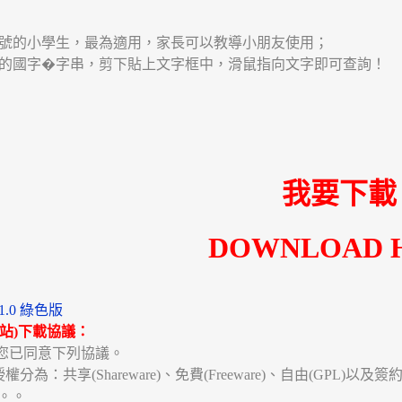
符號的小學生，最為適用，家長可以教導小朋友使用；
音的國字�字串，剪下貼上文字框中，滑鼠指向文字即可查詢！
我要下載
DOWNLOAD 
1.0 綠色版
站)下載協議：
您已同意下列協議。
為：共享(Shareware)、免費(Freeware)、自由(GPL)以
準。。