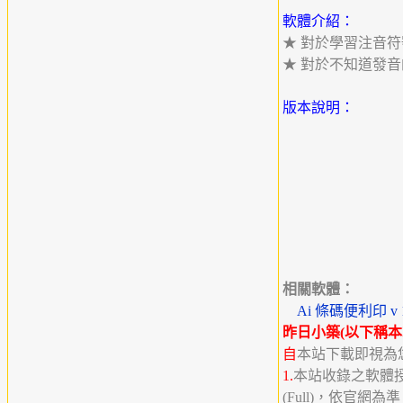
軟體介紹：
★ 對於學習注音
★ 對於不知道發
版本說明：
相關軟體：
Ai 條碼便利印 v 
昨日小築(以下稱本
自
本站下載即視為
1.
本站收錄之軟體授權分
(Full)，依官網為