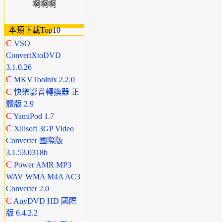
啊啊啊
本類下載Top10
C
VSO
ConvertXtoDVD
3.1.0.26
C
MKVToolnix 2.2.0
C
快樂影音轉換器 正
體版 2.9
C
YamiPod 1.7
C
Xilisoft 3GP Video
Converter 國際版
3.1.53.0318b
C
Power AMR MP3
WAV WMA M4A AC3
Converter 2.0
C
AnyDVD HD 國際
版 6.4.2.2