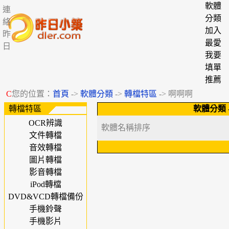
軟體
連
分類
絡
加入
昨
最愛
日
我要
填單
推薦
C
您的位置：
首頁
->
軟體分類
->
轉檔特區
-> 啊啊啊
轉檔特區
軟體分類
OCR辨識
軟體名稱排序
文件轉檔
音效轉檔
圖片轉檔
影音轉檔
iPod轉檔
DVD&VCD轉檔備份
手機鈴聲
手機影片