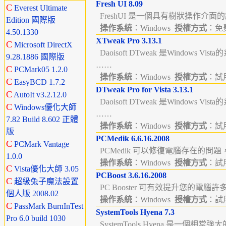
Fresh UI 8.09
C
Everest Ultimate
FreshUI 是一個具有樹狀操作介面
Edition 國際版
操作系統
：Windows
授權方式
：免費
4.50.1330
XTweak Pro 3.13.1
C
Microsoft DirectX
Daoisoft DTweak 是Windows Vi
9.28.1886 國際版
……
C
PCMark05 1.2.0
操作系統
：Windows
授權方式
：試用版
C
EasyBCD 1.7.2
DTweak Pro for Vista 3.13.1
C
AutoIt v3.2.12.0
Daoisoft DTweak 是Windows Vi
C
Windows優化大師
……
7.82 Build 8.602 正體
操作系統
：Windows
授權方式
：試用版
版
PCMedik 6.6.16.2008
C
PCMark Vantage
PCMedik 可以修復電腦存在的問題
1.0.0
操作系統
：Windows
授權方式
：試用版
C
Vista優化大師 3.05
PCBoost 3.6.16.2008
C
超級兔子魔法設置
PC Booster 可有效提升您的電腦許
個人版 2008.02
操作系統
：Windows
授權方式
：試用版
C
PassMark BurnInTest
SystemTools Hyena 7.3
Pro 6.0 build 1030
SystemTools Hyena 是一個相當強大的