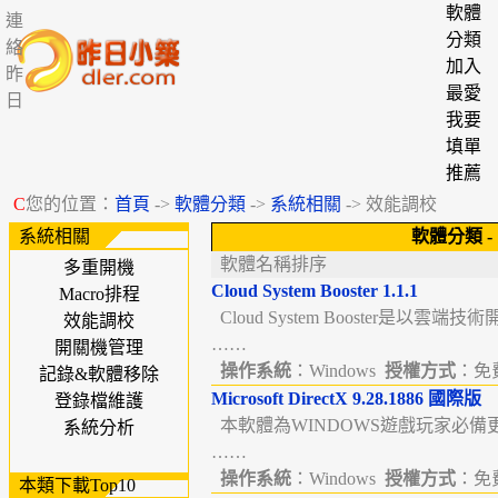
軟體
連
分類
絡
加入
昨
最愛
日
我要
填單
推薦
C
您的位置：
首頁
->
軟體分類
->
系統相關
-> 效能調校
系統相關
軟體分類
-
軟體名稱排序
多重開機
Cloud System Booster 1.1.1
Macro排程
Cloud System Booster是以雲端
效能調校
……
開關機管理
操作系統
：Windows
授權方式
：免費
記錄&軟體移除
Microsoft DirectX 9.28.1886 國際版
登錄檔維護
本軟體為WINDOWS遊戲玩家必備
系統分析
……
操作系統
：Windows
授權方式
：免費
本類下載Top10