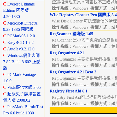
登錄檔清理工具。可查找不正確以及
C
Everest Ultimate
操作系統
：Windows
授權方式
：試用版
Edition 國際版
Wise Registry Cleaner Pro 國際版 3.4
4.50.1330
Wise Disk Cleaner 可快速簡便的
C
Microsoft DirectX
操作系統
：Windows
授權方式
：試用版
9.28.1886 國際版
RegScanner 國際版 1.65
C
PCMark05 1.2.0
RegScanner 是小巧而免費的登錄
C
EasyBCD 1.7.2
操作系統
：Windows
授權方式
：免費
C
AutoIt v3.2.12.0
Reg Organizer 4.21
C
Windows優化大師
Reg Organizer 主要提供我們檢視
7.82 Build 8.602 正體
操作系統
：Windows
授權方式
：試用版
版
Reg Organizer 4.21 Beta 3
C
PCMark Vantage
Reg Organizer 主要提供我們檢視
1.0.0
操作系統
：Windows
授權方式
：試用版
C
Vista優化大師 3.05
Registry First Aid 6.1
C
超級兔子魔法設置
Registry First Aid可以掃描登錄
個人版 2008.02
操作系統
：Windows
授權方式
：試用版
C
PassMark BurnInTest
Pro 6.0 build 1030