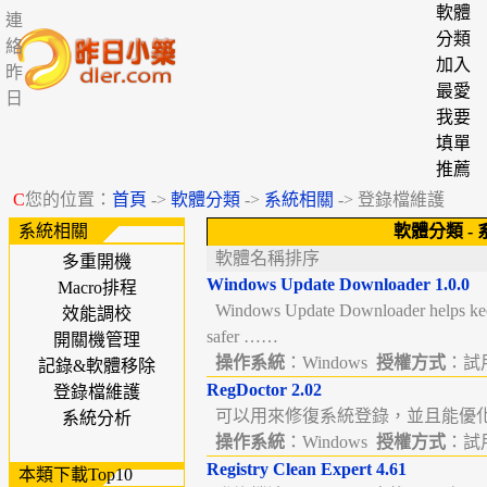
軟體
連
分類
絡
加入
昨
最愛
日
我要
填單
推薦
C
您的位置：
首頁
->
軟體分類
->
系統相關
-> 登錄檔維護
系統相關
軟體分類
-
軟體名稱排序
多重開機
Windows Update Downloader 1.0.0
Macro排程
Windows Update Downloader helps ke
效能調校
safer ……
開關機管理
操作系統
：Windows
授權方式
：試用版
記錄&軟體移除
RegDoctor 2.02
登錄檔維護
可以用來修復系統登錄，並且能優化
系統分析
操作系統
：Windows
授權方式
：試用版
Registry Clean Expert 4.61
本類下載Top10